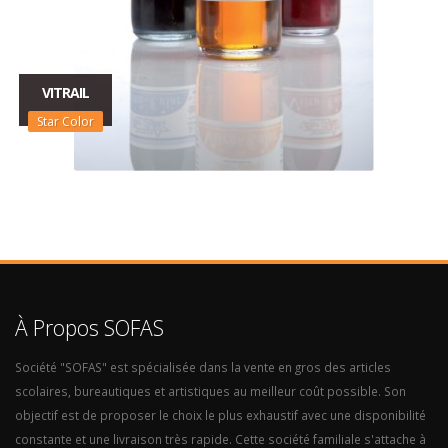
VITRAIL
Star Color
À Propos SOFAS
Société "SOFAS" est spécialisée dans la vente en gros des articles
scolaires, bureautiques et artistiques au meilleur coût possible. Son
objectif est de proposer le choix le plus exhaustif avec une disponibilité
constante et une livraison très rapide. Cette société familiale s'attache à