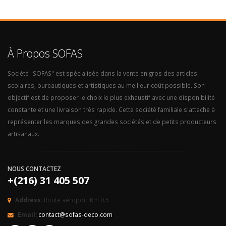
À Propos SOFAS
Société "SOFAS" est spécialisée dans la vente en gros des articles
scolaires, bureautiques et artistiques au meilleur coût possible. Son
objectif est de proposer le choix le plus exhaustif avec une disponibilité
constante et une livraison très rapide. Cette société familiale s'attache à
représenter les marques des grandes sociétés et de petits producteurs
artisanaux.
NOUS CONTACTEZ
+(216) 31 405 507
Address:
Route aéroport Km 0.5
Email:
contact@sofas-deco.com